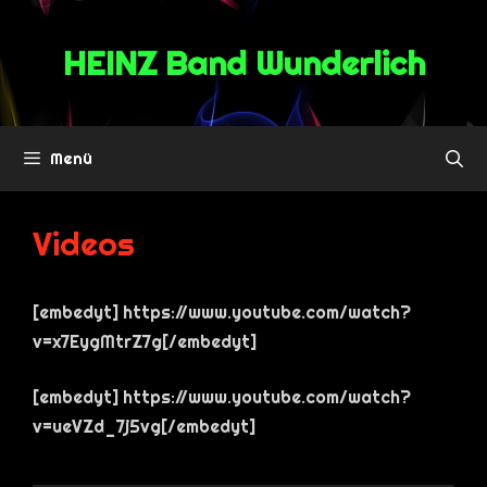
Zum
Inhalt
HEINZ Band Wunderlich
springen
Menü
Videos
[embedyt] https://www.youtube.com/watch?
v=x7EygMtrZ7g[/embedyt]
[embedyt] https://www.youtube.com/watch?
v=ueVZd_7j5vg[/embedyt]