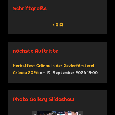
Schriftgröße
Decrease
Reset
Increase
A
A
A
font
font
size.
font
size.
size.
nächste Auftritte
Herbstfest Grünau in der Revierförsterei
Grünau 2026
am 19. September 2026 13:00
Photo Gallery Slideshow