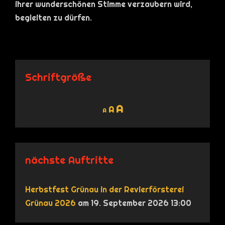
ihrer wunderschönen Stimme verzaubern wird,
begleiten zu dürfen.
Schriftgröße
Decrease
Reset
Increase
A
A
A
font
font
size.
font
size.
size.
nächste Auftritte
Herbstfest Grünau in der Revierförsterei
Grünau 2026
am 19. September 2026 13:00