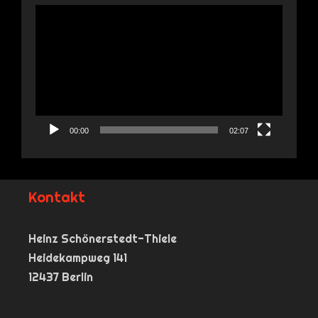
Video-
Player
00:00
02:07
Kontakt
Heinz Schönerstedt-Thiele
Heidekampweg 141
12437 Berlin