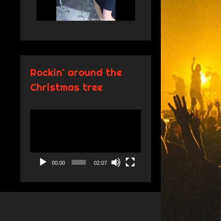
Rockin` around the
Christmas tree
Video-
Player
00:00
02:07