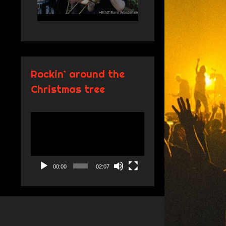
Rockin` around the
Christmas tree
Video-
Player
00:00
02:07